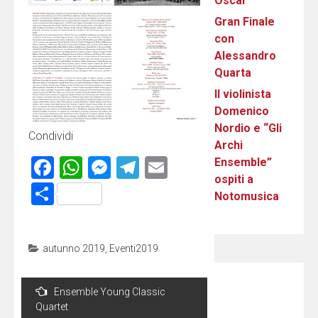
Oscar
Gran Finale
con
Alessandro
Quarta
Il violinista
Domenico
Nordio e “Gli
Condividi
Archi
Facebook
WhatsApp
Messenger
Telegram
Email
Ensemble”
ospiti a
Condividi
Notomusica
autunno 2019
,
Eventi2019
Navigazione
Ensemble Young Classic
articoli
Quartet