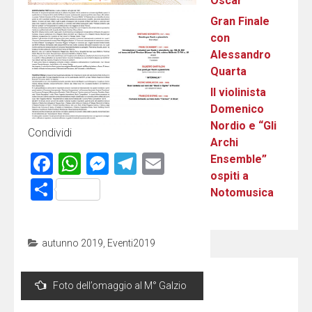
Oscar
Gran Finale
con
Alessandro
Quarta
Il violinista
Domenico
Nordio e “Gli
Condividi
Archi
Facebook
WhatsApp
Messenger
Telegram
Email
Ensemble”
ospiti a
Condividi
Notomusica
autunno 2019
,
Eventi2019
Navigazione
Foto dell’omaggio al M° Galzio
articoli