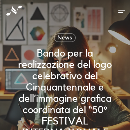
Skip
Men
to
main
content
News
Bando per la
realizzazione del logo
celebrativo del
Cinquantennale e
dell’immagine grafica
coordinata del “50°
FESTIVAL