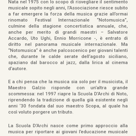
Nata nel 1975 con lo scopo di risvegliare il sentimento
musicale sopito negli anni, l’Associazione riesce subito
a far emergere la forza della musica grazie all’ormai
rinomato Festival Internazionale “Notomusica”,
culmine della stagione concertistica annuale, che,
anche per merito di grandi maestri – Salvatore
Accardo, Uto Ughi, Ennio Morricone -, è entrato di
diritto nel panorama musicale internazionale. Ma
“Notomusica” è anche palcoscenico per giovani talenti
che, durante le calde serate dell’agosto siciliano,
spaziano dal barocco al jazz, dalla lirica al cinema
d’autore.
E a chi pensa che la musica sia solo per il musicista, il
Maestro Galzio risponde con un’altra grande
scommessa: nel 1997 riapre la Scuola D’Archi di Noto,
riprendendo la tradizione di quella già esistente negli
anni ‘30 fondata dal suo maestro Scopa, al quale ha
così voluto porgere un tributo.
La Scuola D’Archi nasce come primo approccio alla
musica per riportare ai giovani l’educazione musicale