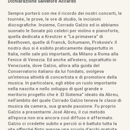
Dichiarazione Salvatore Accardo
Sempre porterò con me il ricordo dei nostri concerti, le
tournée, le prove, le ore di studio, le incisioni
discografiche. Insieme, Corrado Galzio ed io abbiamo
suonato le Sonate più celebri per violino e pianoforte,
quella dedicata a Kreutzer e “La primavera” di
Beethoven, quelle di Franck, Schumann, Prokovie’v. Il
nostro duo si è esibito praticamente dappertutto in
Italia, nelle sale più importanti, da Milano a Roma alla
Fenice di Venezia. Ed anche all’estero, soprattutto in
Venezuela, dove Galzio, allora alla guida del
Conservatorio italiano da lui fondato, svolgeva
un’intensa attività di concertista e di promotore della
musica. In particolare, egli ebbe un ruolo importante
nella nascita e nello sviluppo di quel grande e
meritorio progetto che è :El Sistema” ideato da Abreu,
nell’ambito del quale Corrado Galzio teneva le classi di
musica da camera, sua grande passione. Fu proprio
Galzio a presentarmi José Abreu, il cui metodo
all’epoca non era ancora così diffuso e affermato.
Galzio ci credette subito e perciò si è battuto tutta la
vita affinché Noto avesse una scuola d’archi gratuita