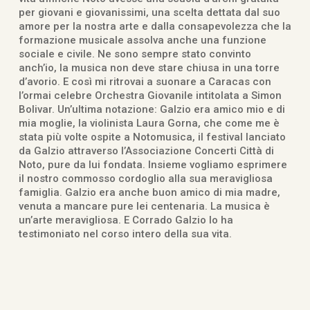
per giovani e giovanissimi, una scelta dettata dal suo
amore per la nostra arte e dalla consapevolezza che la
formazione musicale assolva anche una funzione
sociale e civile. Ne sono sempre stato convinto
anch’io, la musica non deve stare chiusa in una torre
d’avorio. E così mi ritrovai a suonare a Caracas con
l’ormai celebre Orchestra Giovanile intitolata a Simon
Bolivar. Un’ultima notazione: Galzio era amico mio e di
mia moglie, la violinista Laura Gorna, che come me è
stata più volte ospite a Notomusica, il festival lanciato
da Galzio attraverso l’Associazione Concerti Città di
Noto, pure da lui fondata. Insieme vogliamo esprimere
il nostro commosso cordoglio alla sua meravigliosa
famiglia. Galzio era anche buon amico di mia madre,
venuta a mancare pure lei centenaria. La musica è
un’arte meravigliosa. E Corrado Galzio lo ha
testimoniato nel corso intero della sua vita.