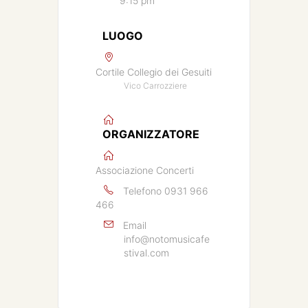
9:15 pm
LUOGO
Cortile Collegio dei Gesuiti
Vico Carrozziere
ORGANIZZATORE
Associazione Concerti
Telefono
0931 966
466
Email
info@notomusicafe
stival.com