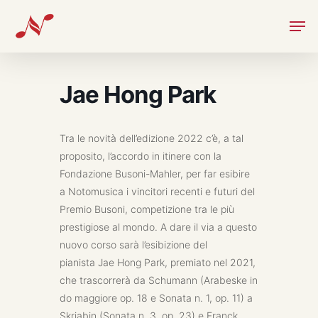
Skip
Men
to
main
content
Jae Hong Park
Tra le novità dell’edizione 2022 c’è, a tal
proposito, l’accordo in itinere con la
Fondazione Busoni-Mahler, per far esibire
a Notomusica i vincitori recenti e futuri del
Premio Busoni, competizione tra le più
prestigiose al mondo. A dare il via a questo
nuovo corso sarà l’esibizione del
pianista
Jae Hong Park
, premiato nel 2021,
che trascorrerà da Schumann (
Arabeske
in
do maggiore op. 18 e Sonata n. 1, op. 11)
a
Skriabin (Sonata n. 3, op. 23) e Franck