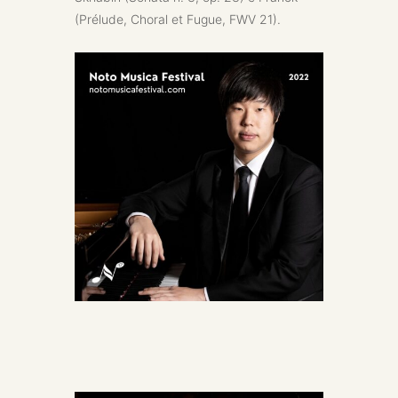
(Prélude, Choral et Fugue, FWV 21).