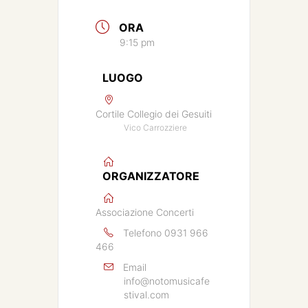
ORA
9:15 pm
LUOGO
Cortile Collegio dei Gesuiti
Vico Carrozziere
ORGANIZZATORE
Associazione Concerti
Telefono
0931 966
466
Email
info@notomusicafe
stival.com