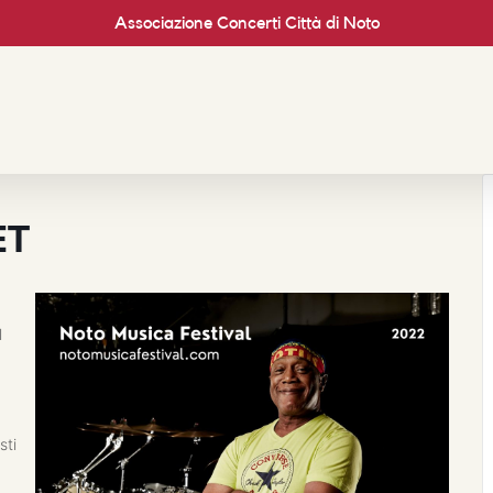
Associazione Concerti Città di Noto
ET
m
l
sti