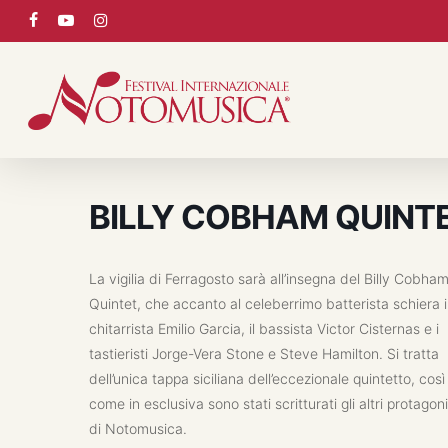
Skip
facebook
youtube
instagram
to
main
content
BILLY COBHAM QUINT
La vigilia di Ferragosto sarà all’insegna del
Billy Cobha
Quintet
, che accanto al celeberrimo batterista schiera i
chitarrista Emilio Garcia, il bassista Victor Cisternas e i
tastieristi Jorge-Vera Stone e Steve Hamilton. Si tratta
dell’unica tappa siciliana dell’eccezionale quintetto, così
come in esclusiva sono stati scritturati gli altri protagoni
di Notomusica.