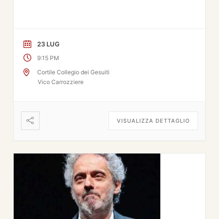
23 LUG
9:15 PM
Cortile Collegio dei Gesuiti
Vico Carrozziere
VISUALIZZA DETTAGLIO