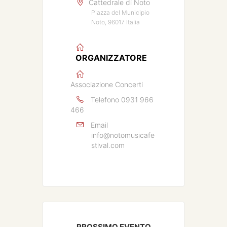
Cattedrale di Noto
Piazza del Municipio
Noto, 96017 Italia
ORGANIZZATORE
Associazione Concerti
Telefono
0931 966
466
Email
info@notomusicafe
stival.com
PROSSIMO EVENTO