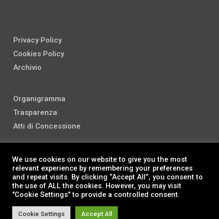
Privacy Policy
Cookies Policy
Archivio
Organigramma
Trasparenza
Atti di Concessione
We use cookies on our website to give you the most
relevant experience by remembering your preferences
and repeat visits. By clicking “Accept All”, you consent to
the use of ALL the cookies. However, you may visit
"Cookie Settings" to provide a controlled consent.
© 2026 Noto Musica Festival.
Cookie Settings
Accept All