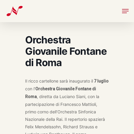
Skip
Men
to
main
content
Orchestra
Giovanile Fontane
di Roma
Il ricco cartellone sarà inaugurato il
7 luglio
con l’
Orchestra
G
iovanile Fontane di
, diretta da Luciano Siani, con la
Roma
partecipazione di Francesco Mattioli,
primo corno dell’Orchestra Sinfonica
Nazionale della Rai. Il repertorio spazierà
Felix Mendelssohn, Richard Strauss e