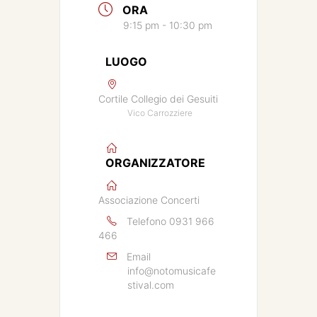
ORA
9:15 pm - 10:30 pm
LUOGO
Cortile Collegio dei Gesuiti
Vico Carrozziere
ORGANIZZATORE
Associazione Concerti
Telefono
0931 966
466
Email
info@notomusicafe
stival.com