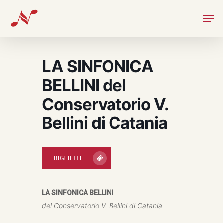
Skip
Men
to
main
content
LA SINFONICA
BELLINI del
Conservatorio V.
Bellini di Catania
BIGLIETTI
LA SINFONICA BELLINI
del Conservatorio V. Bellini di Catania