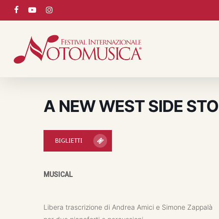
Skip
facebook
youtube
instagram
to
main
content
A NEW WEST SIDE ST
BIGLIETTI
MUSICAL
Libera trascrizione di Andrea Amici e Simone Zappalà