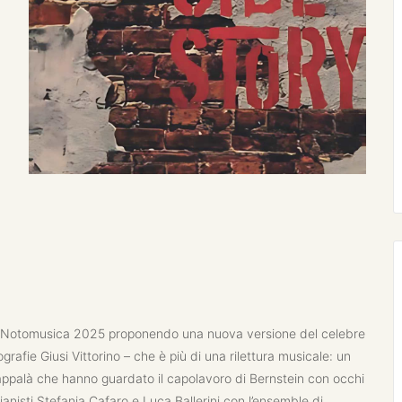
nale Notomusica 2025 proponendo una nuova versione del celebre
ografie Giusi Vittorino – che è più di una rilettura musicale: un
appalà che hanno guardato il capolavoro di Bernstein con occhi
ianisti Stefania Cafaro e Luca Ballerini con l’ensemble di