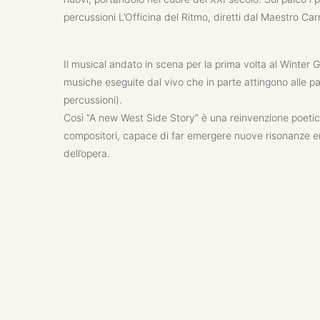
percussioni L’Officina del Ritmo, diretti dal Maestro Car
Il musical andato in scena per la prima volta al Winte
musiche eseguite dal vivo che in parte attingono alle par
percussioni).
Così “A new West Side Story” è una reinvenzione poetica 
compositori, capace di far emergere nuove risonanze em
dell’opera.