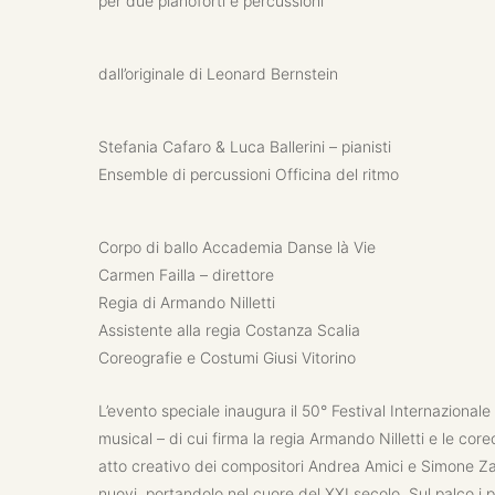
per due pianoforti e percussioni
dall’originale di Leonard Bernstein
Stefania Cafaro & Luca Ballerini – pianisti
Ensemble di percussioni Officina del ritmo
Corpo di ballo Accademia Danse là Vie
Carmen Failla – direttore
Regia di Armando Nilletti
Assistente alla regia Costanza Scalia
Coreografie e Costumi Giusi Vitorino
L’evento speciale inaugura il 50° Festival Internazio
musical – di cui firma la regia Armando Nilletti e le core
atto creativo dei compositori Andrea Amici e Simone Z
nuovi, portandolo nel cuore del XXI secolo. Sul palco i p