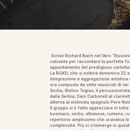
Scrive Richard Bach nel libro “Illusion
calzante per raccontare la perfetta fu
appuntamento del prestigioso cartellon
La BGKO, che si esibirà domenica 22 ag
integrazione e aggregazione artistica
ora composta da sette musicisti di sei 
Sicilia; Stelios Togias, il percussionist
dalla Serbia; Dani Carbonell al clarine
alterna al violinista spagnolo Pere Nol
Il gruppo si è fatto apprezzare in tut
bosniaco, serbo, albanese, rumeno, rus
repertorio amplissimo che scavalca le 
complessità. Più ci s’immerge in ques