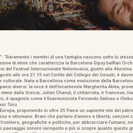
i”: “Raramente i membri di una famiglia nascono sotto lo stesso
sione di etnie che caratterizza la Barcelona Gipsy balKan Orch
e del Festival Internazionale Notomusica, giunto alla 46esima 
osto alle ore 21.15 nel Cortile del Collegio dei Gesuiti, è davv
 e culturale. Nata a Barcellona come evoluzione della Barcelon
paesi diversi: la voce è dell’incantevole Margherita Abita, prove
a viene dalla Grecia; Julien Chanal, il chitarrista, è francese; I
tto, è spagnolo come il fisarmonicista Fernando Salinas e Oleksa
asc Turu.
ta Europa, proponendo in oltre 25 Paesi un sapiente mix del patr
so e ottomano. Brani che parlano d’amore e libertà, canzoni con
frontiere, geografiche e politiche, per abbracciare l’umano, ne
to paesaggio sonoro variopinto e più si scopre quanto questo g