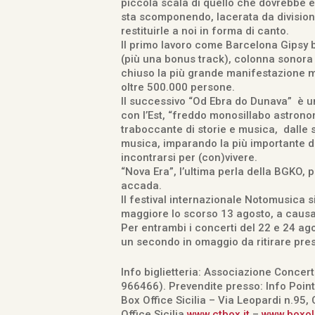
piccola scala di quello che dovrebbe es
sta scomponendo, lacerata da divisioni e
restituirle a noi in forma di canto.
Il primo lavoro come Barcelona Gipsy b
(più una bonus track), colonna sonora 
chiuso la più grande manifestazione ma
oltre 500.000 persone.
Il successivo “Od Ebra do Dunava” è un
con l’Est, “freddo monosillabo astronom
traboccante di storie e musica, dalle s
musica, imparando la più importante de
incontrarsi per (con)vivere.
“Nova Era”, l’ultima perla della BGKO, 
accada.
Il festival internazionale Notomusica
maggiore lo scorso 13 agosto, a causa d
Per entrambi i concerti del 22 e 24 ago
un secondo in omaggio da ritirare press
Info biglietteria: Associazione Concert
966466). Prevendite presso: Info Point 
Box Office Sicilia – Via Leopardi n.95, C
Office Sicilia
www.ctbox.it
–
www.boxol.