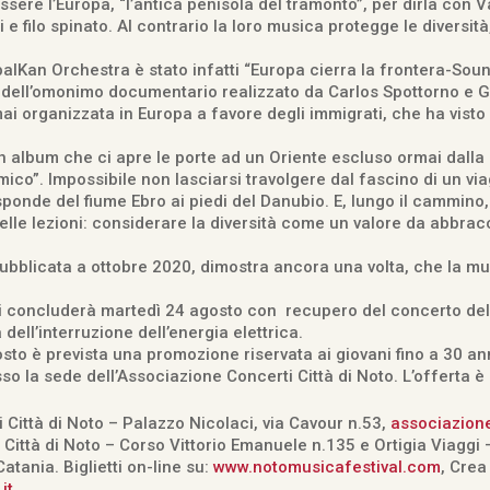
sere l’Europa, “l’antica penisola del tramonto”, per dirla con Và
 filo spinato. Al contrario la loro musica protegge le diversità, 
alKan Orchestra è stato infatti “Europa cierra la frontera-Soun
dell’omonimo documentario realizzato da Carlos Spottorno e Gui
i organizzata in Europa a favore degli immigrati, che ha visto
 album che ci apre le porte ad un Oriente escluso ormai dalla 
ico”. Impossibile non lasciarsi travolgere dal fascino di un via
ponde del fiume Ebro ai piedi del Danubio. E, lungo il cammino, n
lle lezioni: considerare la diversità come un valore da abbra
pubblicata a ottobre 2020, dimostra ancora una volta, che la mu
 si concluderà martedì 24 agosto con recupero del concerto del
ell’interruzione dell’energia elettrica.
sto è prevista una promozione riservata ai giovani fino a 30 ann
o la sede dell’Associazione Concerti Città di Noto. L’offerta è
i Città di Noto – Palazzo Nicolaci, via Cavour n.53,
associazione
Città di Noto – Corso Vittorio Emanuele n.135 e Ortigia Viaggi –
atania. Biglietti on-line su:
www.notomusicafestival.com
, Crea
it
.