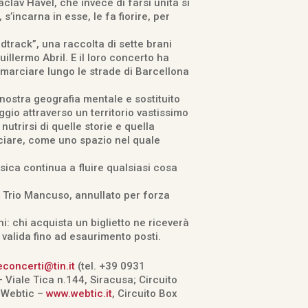
clav Havel, che invece di farsi unita si
s’incarna in esse, le fa fiorire, per
dtrack”, una raccolta di sette brani
llermo Abril. E il loro concerto ha
 marciare lungo le strade di Barcellona
nostra geografia mentale e sostituito
ggio attraverso un territorio vastissimo
utrirsi di quelle storie e quella
cciare, come uno spazio nel quale
sica continua a fluire qualsiasi cosa
 Trio Mancuso, annullato per forza
i: chi acquista un biglietto ne riceverà
 valida fino ad esaurimento posti.
concerti@tin.it
(tel. +39 0931
 Viale Tica n.144, Siracusa; Circuito
 Webtic –
www.webtic.it
, Circuito Box